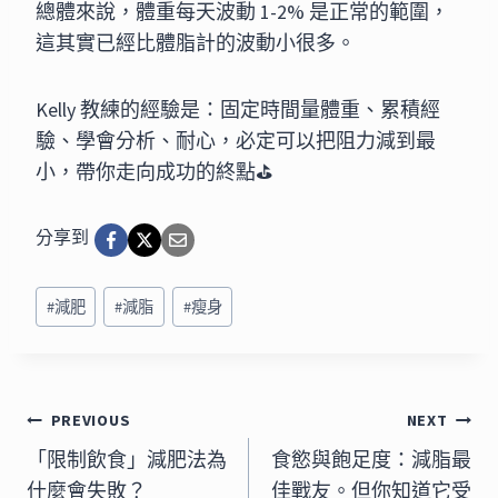
總體來說，體重每天波動 1-2% 是正常的範圍，
這其實已經比體脂計的波動小很多。
Kelly 教練的經驗是：固定時間量體重、累積經
驗、學會分析、耐心，必定可以把阻力減到最
小，帶你走向成功的終點⛳️
分享到
Post
#
減肥
#
減脂
#
瘦身
Tags:
文
PREVIOUS
NEXT
章
「限制飲食」減肥法為
食慾與飽足度：減脂最
什麼會失敗？
佳戰友。但你知道它受