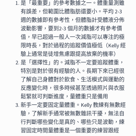
是「最重要」的參考數據之一。體重量測雖
有誤差，但範圍比體脂肪還要小。平均 2-3
週的數據即有參考性，但體脂計受體液分佈
波動影響，要到2-3 個月的數據才有參考價
值，早已超過一般人一次減脂可以專注的極
限時長，對於過程的追蹤價值極低（Kelly 經
驗上通常是徒增焦慮跟提高放棄的機率）
是「選擇性」的。減脂不一定要追蹤體重，
特別是對於很有經驗的人。長期下來已經很
了解自己身體對於飲食、生活模式與運動的
反應變化時，很多時候甚至透過照片與衣服
鬆緊就可判斷進度，量體重只是備用
新手一定要固定量體重。Kelly 教練有無數經
驗，了解新手通常被無數雜訊干擾，無法自
行判斷哪些變化是真的、哪些只是波動，練
習固定時間量體重是一個重要的練習跟經