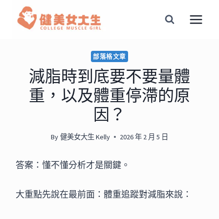
Skip
to
content
部落格文章
減脂時到底要不要量體
重，以及體重停滯的原
因？
By
健美女大生 Kelly
2026 年 2 月 5 日
答案：懂不懂分析才是關鍵。
大重點先說在最前面：體重追蹤對減脂來說：