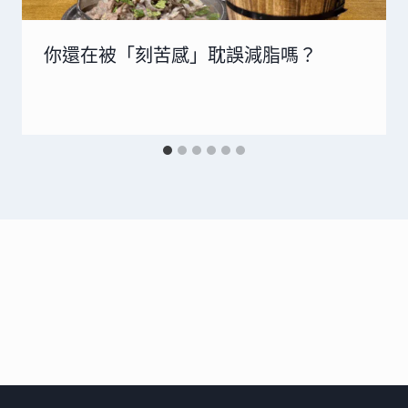
你還在被「刻苦感」耽誤減脂嗎？