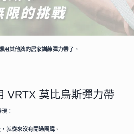
會再想用其他牌的居家訓練彈力帶了
。
用 VRTX 莫比烏斯彈力帶
發現：
後，就
從來沒有開過團購
。