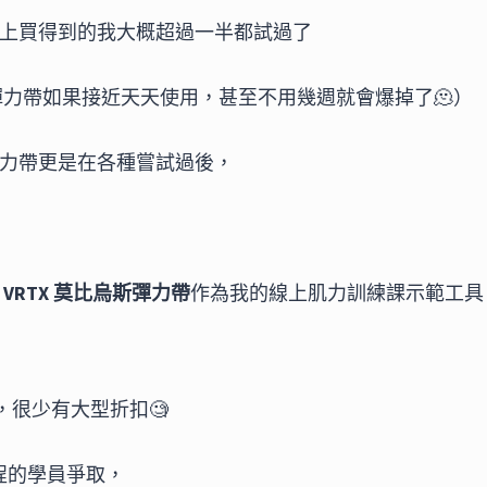
上買得到的我大概超過一半都試過了
的彈力帶如果接近天天使用，甚至不用幾週就會爆掉了🫠）
力帶更是在各種嘗試過後，
用
VRTX 莫比烏斯彈力帶
作為我的線上肌力訓練課示範工具
格，很少有大型折扣🧐
課程的學員爭取，