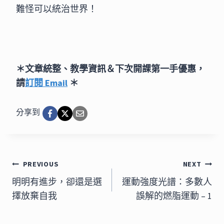
難怪可以統治世界！
＊文章統整、教學資訊＆下次開課第一手優惠，
請
訂閱 Email
 ＊
分享到
文
PREVIOUS
NEXT
章
明明有進步，卻還是選
運動強度光譜：多數人
擇放棄自我
誤解的燃脂運動 – 1
導
覽