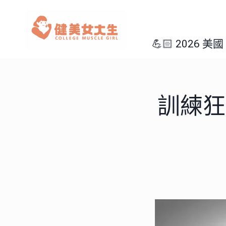
Skip
to
content
💪🏻 2026 
訓練狂