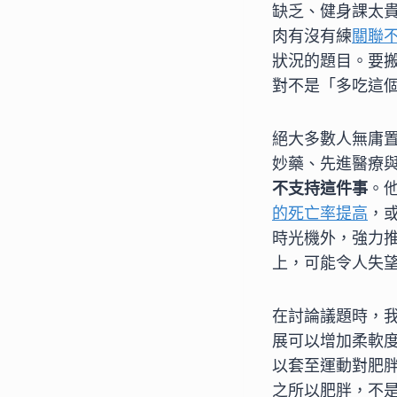
缺乏、健身課太
肉有沒有練
關聯
狀況的題目。要
對不是「多吃這
絕大多數人無庸
妙藥、先進醫療
不支持這件事
。
的死亡率提高
，
時光機外，強力
上，可能令人失
在討論議題時，
展可以增加柔軟度（
以套至運動對肥
之所以肥胖，不