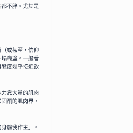
點都不胖。尤其是
者（或甚至，信仰
一塌糊塗。一般看
與態度幾乎接近飲
能力靠大量的肌肉
睪固酮的肌肉界，
的身體我作主」。