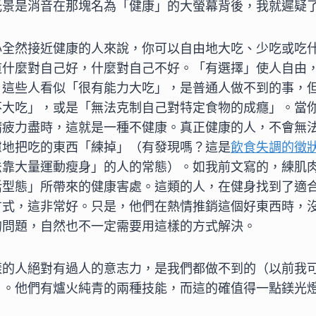
光景是消音在那塊名為「健康」的大螢幕背後，我就遲疑
心全然接近健康的人來說，你可以自由地大吃、少吃或吃
道什麼對自己好，什麼對自己不好。「有選擇」使人自由
，這些人看似「很有能力大吃」，是普通人做不到的事，
不大吃」，或是「無法克制自己對特定食物的成癮」。當
精疲力盡時，這就是一種不健康。真正健康的人，不會無
慮地把吃的東西「練掉」（有發現嗎？這是
飲食失調的徵
法靠大量運動瘦身」的人的常態）。如我前文寫的，練肌
活型態」所帶來的健康害處。這類的人，在健身找到了適
方式，這非常好。只是，他們在熱情推銷這個好東西時，
的問題，自然也不一定需要用這樣的方式解決。
樣的人絕對有過人的意志力，是我們都做不到的（以前我
）。他們有爐火純青的兩種技能，而這的確值得一點鎂光