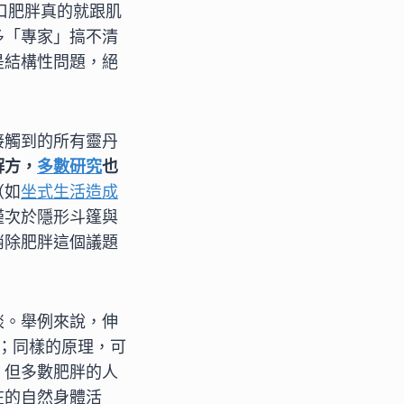
口肥胖真的就跟肌
多「專家」搞不清
是結構性問題，絕
接觸到的所有靈丹
解方，
多數研究
也
（如
坐式生活造成
僅次於隱形斗篷與
消除肥胖這個議題
談。舉例來說，伸
成的；同樣的原理，可
，但多數肥胖的人
在的自然身體活