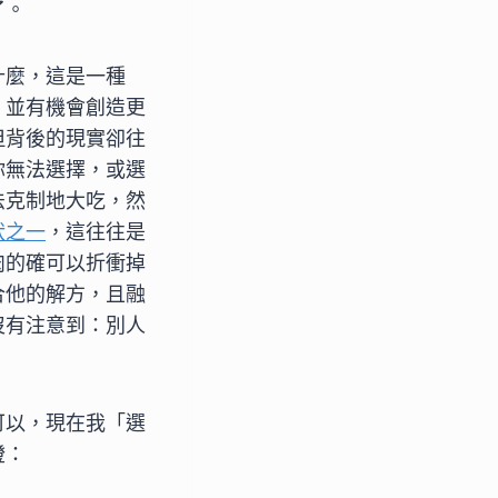
了。
什麼，這是一種
，並有機會創造更
但背後的現實卻往
你無法選擇，或選
法克制地大吃，然
狀之一
，這往往是
肉的確可以折衝掉
合他的解方，且融
沒有注意到：別人
可以，現在我「選
燈：