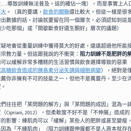
貴….導致訓練無法普及。這的確佔一塊），而是事實上人
不大
。（真的要講，
飲食的關聯
還比較大。但這一樣是很
搬出數據的話，討論就要留在同一個層次，必須認知到這
個少吃那個」或「間歇斷食好還生酮好」層次的議題）
置疑地會從重量訓練中獲得莫大的好處，遠遠超過他所能
與宗教力量。但這跟我說的不衝突：
阻力訓練不是肥胖的
他可以緩解非常多糟糕的生活習慣與飲食選擇導致的惡果
或
高糖飲食造成的胰島素分泌失調與細胞病變
），絕對是
推薦你非擁有不可的技能之一，但他不是萬靈丹，至少在
望。
我們往往把「某問題的解方」與「某問題的成因」混為一
Cipriani, 2012），但柔軟度不好不是「不伸展」造
胖的影響：練肌肉可以「緩解」某些人的肥胖或甚至變瘦
是因為「不練肌肉」（阻力訓練跟伸展都不是人原本就存