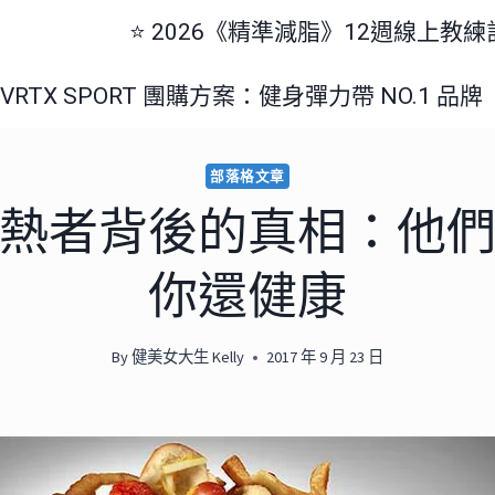
⭐️ 2026《精準減脂》12週線上教
美國 VRTX SPORT 團購方案：健身彈力帶 NO.1 品牌
部落格文章
熱者背後的真相：他
你還健康
By
健美女大生 Kelly
2017 年 9 月 23 日