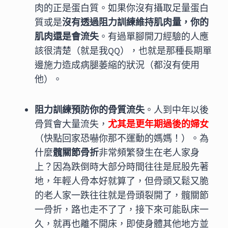
肉的正是蛋白質。如果你沒有攝取足量蛋白
質或是
沒有透過阻力訓練維持肌肉量，你的
肌肉還是會流失
。有過單腳開刀經驗的人應
該很清楚（就是我QQ），也就是那種長期單
邊施力造成病腿萎縮的狀況（都沒有使用
他）。
阻力訓練預防你的骨質流失
。人到中年以後
骨質會大量流失，
尤其是更年期過後的婦女
（快點回家恐嚇你那不運動的媽媽！）。為
什麼
髖關節骨折
非常頻繁發生在老人家身
上？因為跌倒時大部分時間往往是屁股先著
地，年輕人骨本好就算了，但骨頭又鬆又脆
的老人家一跌往往就是骨頭裂開了，髖關節
一骨折，路也走不了了，接下來可能臥床一
久，就再也離不開床，即使身體其他地方並