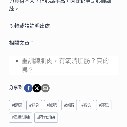
力負荷不大，但心跳率高，因此仍算是心肺訓
練。
※轉載請註明出處
相關文章：
重訓練肌肉，有氧消脂肪？真的
嗎？
分享到
Post
#
健康
#
健身
#
減肥
#
減脂
#
觀念
#
迷思
Tags:
#
重量訓練
#
阻力訓練