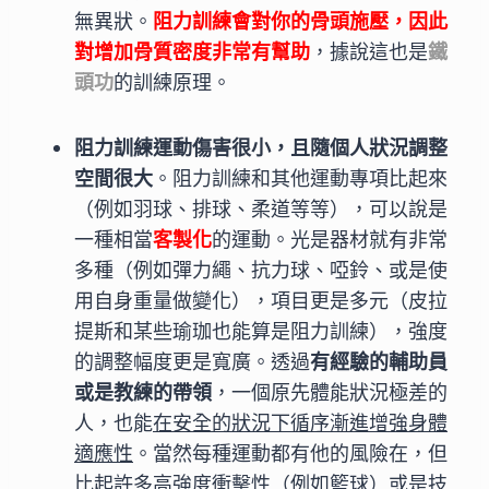
無異狀。
阻力訓練會對你的骨頭施壓，因此
對增加骨質密度非常有幫助
，據說這也是
鐵
頭功
的訓練原理。
阻力訓練運動傷害很小，且隨個人狀況調整
空間很大
。阻力訓練和其他運動專項比起來
（例如羽球、排球、柔道等等），可以說是
一種相當
客製化
的運動。光是器材就有非常
多種（例如彈力繩、抗力球、啞鈴、或是使
用自身重量做變化），項目更是多元（皮拉
提斯和某些瑜珈也能算是阻力訓練），強度
的調整幅度更是寬廣。透過
有經驗的輔助員
或是教練的帶領
，一個原先體能狀況極差的
人，也能
在安全的狀況下循序漸進增強身體
適應性
。當然每種運動都有他的風險在，但
比起許多高強度衝擊性（例如籃球）或是技