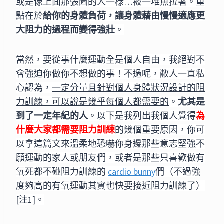
或是像上面那張圖的人一樣…被一堆魚拉著。重
點在於
給你的身體負荷，讓身體藉由慢慢適應更
大阻力的過程而變得強壯
。
當然，要從事什麼運動全是個人自由，我絕對不
會強迫你做你不想做的事！不過呢，敝人一直私
心認為，
一定分量且針對個人身體狀況設計的阻
力訓練，可以說是幾乎每個人都需要的
。
尤其是
到了一定年紀的人
。以下是我列出我個人覺得
為
什麼大家都需要阻力訓練
的幾個重要原因，你可
以拿這篇文來溫柔地恐嚇你身邊那些意志堅強不
願運動的家人或朋友們，或者是那些只喜歡做有
氧死都不碰阻力訓練的
cardio bunny
們（不過強
度夠高的有氧運動其實也快要接近阻力訓練了）
[注1]。