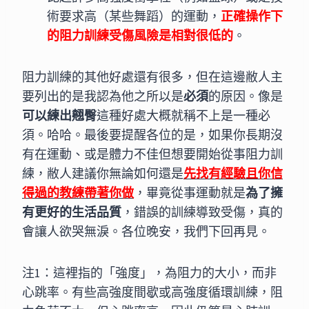
術要求高（某些舞蹈）的運動，
正確操作下
的阻力訓練受傷風險是相對很低的
。
阻力訓練的其他好處還有很多，但在這邊敝人主
要列出的是我認為他之所以是
必須
的原因。像是
可以練出翹臀
這種好處大概就稱不上是一種必
須。哈哈。最後要提醒各位的是，如果你長期沒
有在運動、或是體力不佳但想要開始從事阻力訓
練，敝人建議你無論如何還是
先找有經驗且你信
得過的教練帶著你做
，畢竟從事運動就是
為了擁
有更好的生活品質
，錯誤的訓練導致受傷，真的
會讓人欲哭無淚。各位晚安，我們下回再見。
注1：這裡指的「強度」，為阻力的大小，而非
心跳率。有些高強度間歇或高強度循環訓練，阻