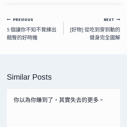
文
PREVIOUS
NEXT
章
5 個讓你不知不覺練出
[好物] 從吃到穿到動的
翹臀的好時機
健身完全圖解
導
覽
Similar Posts
你以為你賺到了，其實失去的更多。