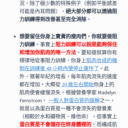
況，除了極少數的特殊例子（例如平衡感差
可能是內耳問題），
絕大部分都可以透過阻
力訓練得到改善甚至完全消除
。
想要留住你身上寶貴的瘦肉們，你就要做阻
力訓練
。事實上
阻力訓練可以說是能夠保住
和增加你肌肉的
唯一
方法
。要知道就算你有
規律地從事阻力訓練，你身上
肌肉合成的機
制在訓練後 48 小時內便停止運作了
。此
外，隨著年紀的增長，每年肌肉流失的速度
都在增加。大概從
20 歲左右開始
你身上的
肌肉便會緩慢流失。根據營養學家 Madelyn
Fernstrom，
一般人對蛋白質的誤解
之一，
就是以為蛋白質是一種不會流失的營養素
（相較於水和礦物質、維他命），但事實上
蛋白質是不會儲存在妳身體裡的
。而構成肌