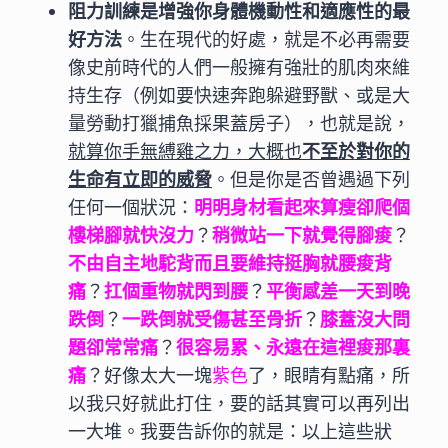
阻力訓練是增強你身體機動性和適應性的最
好方法
。生在現代的好處，就是不必再需要
像史前時代的人們一般擁有強壯的肌肉來維
持生存（例如要快速奔跑躲避野獸、或是大
量勞動打獵捕魚採果蓋房子），也就是說，
就算你手無縛雞之力，大概也
不至於對你的
生命有立即的威脅
。但是你是否曾遇過下列
任何一個狀況：
明明身材看起來算瘦卻爬個
樓梯腳就快沒力
？
稍微站一下就覺得腳痠
？
不由自主地駝背而且要維持挺胸就腰痠背
痛
？
扛個重物就閃到腰
？
平衡感差一天到晚
跌倒
？
一跌倒就受傷甚至骨折
？
膝蓋沒大問
題卻常常痛
？
很容易累、永遠在這裡痠那裏
痛
？好像太大一塊
紫色
了，眼睛有點痛，所
以我只好就此打住，要的話其實可以再列出
一大堆。我要告訴你的就是：以上這些狀