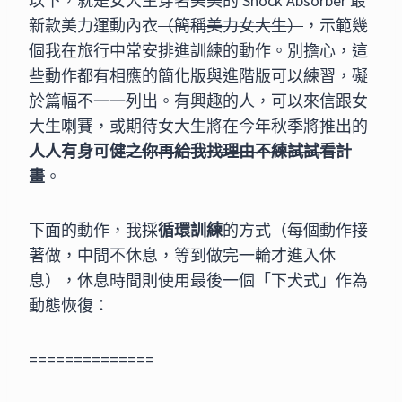
以下，就是女大生穿著美美的 Shock Absorber 最
新款美力運動內衣
（簡稱美力女大生）
，示範幾
個我在旅行中常安排進訓練的動作。別擔心，這
些動作都有相應的簡化版與進階版可以練習，礙
於篇幅不一一列出。有興趣的人，可以來信跟女
大生喇賽，或期待女大生將在今年秋季將推出的
人人有身可健
之你再給我找理由不練試試看
計
畫
。
下面的動作，我採
循環訓練
的方式（每個動作接
著做，中間不休息，等到做完一輪才進入休
息），休息時間則使用最後一個「下犬式」作為
動態恢復：
==============