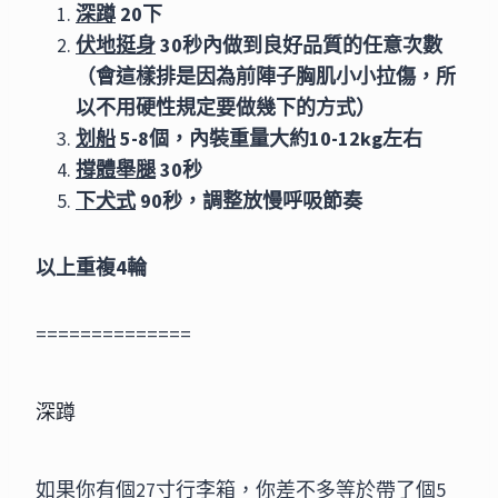
深蹲
20下
伏地挺身
30秒內做到良好品質的任意次數
（會這樣排是因為前陣子胸肌小小拉傷，所
以不用硬性規定要做幾下的方式）
划船
5-8個，內裝重量大約10-12kg左右
撐體舉腿
30秒
下犬式
90秒，調整放慢呼吸節奏
以上重複4輪
==============
深蹲
如果你有個27寸行李箱，你差不多等於帶了個5