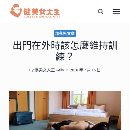
Skip
to
content
部落格文章
出門在外時該怎麼維持訓
練？
By
健美女大生 Kelly
2018 年 7 月 16 日