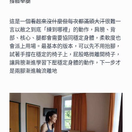
撐體舉腿
這是一個
看起來沒什麼但每次都滿頭大汗
很難一
言以敝之到底「練到哪裡」的動作，肩膀、背
部、核心、腿都會需要協同穩定身體，柔軟度也
會派上用場。最基本的版本，可以先不用抬腳，
試著手撐在穩定的椅子上，屁股略微離開椅子，
讓肩膀漸進學習下壓穩定身體的動作，下一步才
是兩腳漸進輪流離地