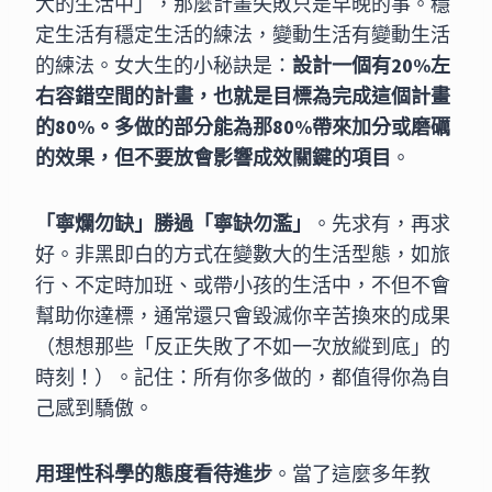
大的生活中」，那麼計畫失敗只是早晚的事。穩
定生活有穩定生活的練法，變動生活有變動生活
的練法。女大生的小秘訣是：
設計一個有20%左
右容錯空間的計畫，也就是目標為完成這個計畫
的80%。多做的部分能為那80%帶來加分或磨礪
的效果，但不要放會影響成效關鍵的項目
。
「寧爛勿缺」勝過「寧缺勿濫」
。先求有，再求
好。非黑即白的方式在變數大的生活型態，如旅
行、不定時加班、或帶小孩的生活中，不但不會
幫助你達標，通常還只會毀滅你辛苦換來的成果
（想想那些「反正失敗了不如一次放縱到底」的
時刻！）。記住：所有你多做的，都值得你為自
己感到驕傲。
用理性科學的態度看待進步
。當了這麼多年教