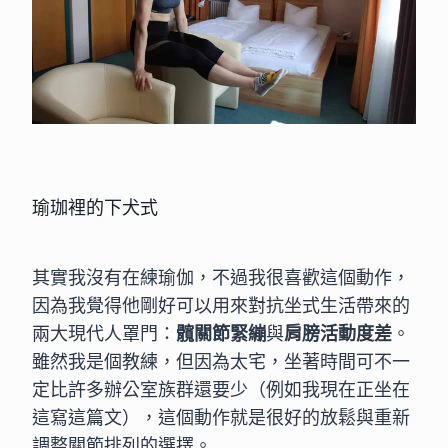
瑜珈裡的下犬式
其實我沒有在練瑜伽，不過我很喜歡這個動作，
因為我覺得他剛好可以用來對抗坐式生活帶來的
兩大現代人罩門：
髖關節緊繃
與
肩膀活動度差
。
雖然我是個教練，但因為太宅，坐著時間可不一
定比許多辦公室族群還要少（例如我現在正坐在
這寫這篇文），這個動作就是很好的放鬆與重新
調整關節排列的選擇。