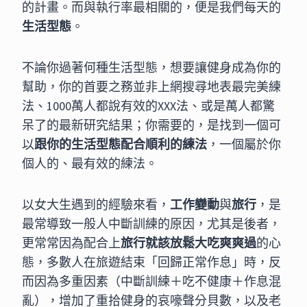
的計畫。而與執行率最相關的，便是我們每天的
生活型態
。
不論你過著何種生活型態，想要讓健身成為你的
幫助，你的首要之務並非上網搜尋地表最完美練
法、1000萬人都說有效的XXX法、或是萬人都驚
呆了的最新研究結果；你需要的，是找到一個可
以
跟你的生活型態配合順利的練法
，一個屬於你
個人的、最有效的練法。
以女大生遇到的經驗來看，
工作變動
與
旅行
，是
最常導致一般人中斷訓練的原因，尤其是後者，
更常常因為配合上
旅行就該放鬆大吃爽爽過
的心
態，多數人在旅遊結束「回歸正常作息」時，反
而因為多重因素（中斷訓練＋吃不健康＋作息混
亂），增加了重拾健身的哀嚎聲分貝數，以及老