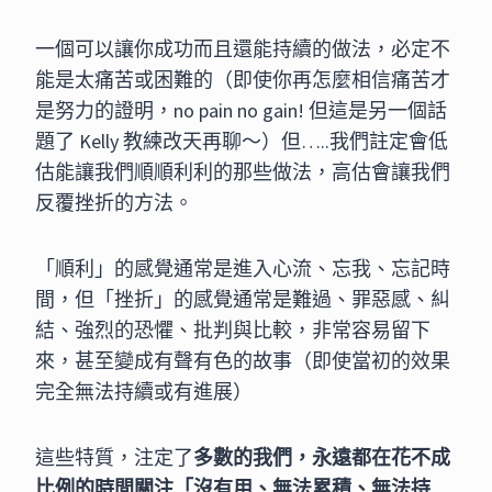
一個可以讓你成功而且還能持續的做法，必定不
能是太痛苦或困難的（即使你再怎麼相信痛苦才
是努力的證明，no pain no gain! 但這是另一個話
題了 Kelly 教練改天再聊～）但…..我們註定會低
估能讓我們順順利利的那些做法，高估會讓我們
反覆挫折的方法。
「順利」的感覺通常是進入心流、忘我、忘記時
間，但「挫折」的感覺通常是難過、罪惡感、糾
結、強烈的恐懼、批判與比較，非常容易留下
來，甚至變成有聲有色的故事（即使當初的效果
完全無法持續或有進展）
這些特質，注定了
多數的我們，永遠都在花不成
比例的時間關注「沒有用、無法累積、無法持