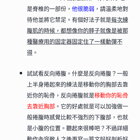
是脊椎的一部份，
他很脆弱
，請溫柔地對
待他並
將它禁足
。有個好法子就是
每次練
腹肌的時候，都想像你的脖子就像是被那
種醫療用的固定器固定住了一樣動彈不
得
。
試試看反向捲腹
。什麼是反向捲腹？一般
上半身捲起來的練法是
移動你的胸部去靠
近你的恥骨
，反向捲腹就是
移動你的恥骨
去靠近胸部
。它的好處就是可以
加強做一
般捲腹時感覺比較不強烈的下腹部，也就
是小腹的位置
。聽起來很棒吧？不過詳細
動作內容敝人之後再寫一篇文好好剖析好