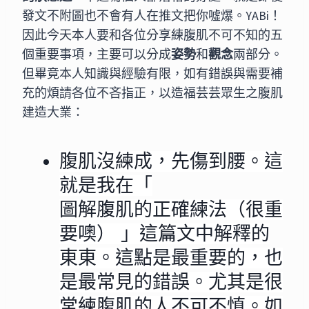
發文不附圖也不會有人在推文把你噓爆。YABi！
因此今天本人要和各位分享練腹肌不可不知的五
個重要事項，主要可以分成
姿勢
和
觀念
兩部分。
但畢竟本人知識與經驗有限，如有錯誤與需要補
充的煩請各位不吝指正，以造福芸芸眾生之腹肌
建造大業：
腹肌沒練成，先傷到腰。
這
就是我在「
圖解腹肌的正確練法（很重
要噢）
」這篇文中解釋的
東東。這點是最重要的，也
是最常見的錯誤。尤其是很
常練腹肌的人不可不慎。如