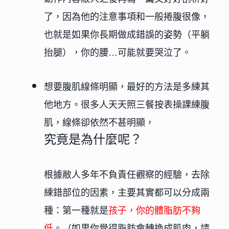
了，因為他的注意事項和
一般捲腹
很像，
也就是
如果你長期做成錯誤的姿勢（平躺
抬腿），你的腰…可能就要哭泣了
。
想要腹肌線條明顯，最好的方法是多練其
他地方
。很多人天天照三餐按表操課練腹
肌，線條卻依然不甚明顯，
究竟是為什麼呢？
根據敝人多年不負責任觀察的經驗，去除
練錯部位
的因素，主要其實都可以分成兩
種：第一種就是
孩子，你的體脂肪不夠
低
。（如果你覺得脂肪會轉換成肌肉，請