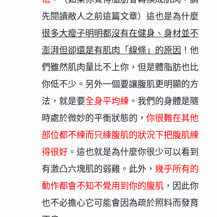
先閱讀敝人之前
這篇文章
）這也是為什麼
很多大瘦子明明都沒有在健身、身材並不
澎湃但卻還是有肌肉「線條」的原因
！他
們雖然肌肉量比不上你，但是體脂肪也比
你低不少。另外一個要讓腹肌更明顯的方
法，就是要
全身平均練
。我們的身體是隨
時處於微妙的平衡狀態的，
你很難在其他
部位都不練而只練腹肌的狀況下把腹肌練
得很好
。這也就是為什麼你很少可以看到
有激凸六塊肌的弱雞。此外，
幾乎所有的
動作都會不知不覺用到你的腹肌
，因此你
也不必擔心它可能會因為疏於照料而發育