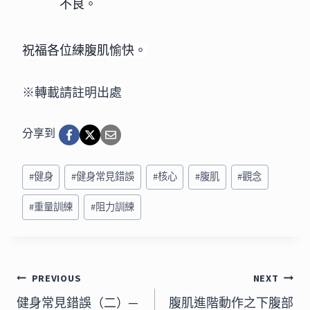
不良。
祝福各位練腹肌愉快。
※轉載請註明出處
分享到
Post
#
健身
#
健身常見錯誤
#
核心
#
腹肌
#
觀念
Tags:
#
重量訓練
#
阻力訓練
文
PREVIOUS
NEXT
章
健身常見錯誤（二）─
腹肌進階動作之下腹部