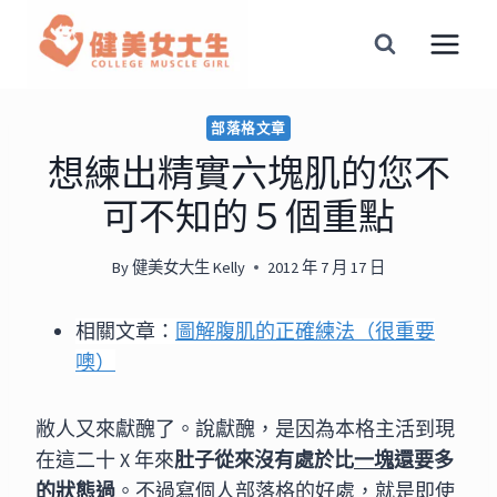
Skip
to
content
部落格文章
想練出精實六塊肌的您不
可不知的５個重點
By
健美女大生 Kelly
2012 年 7 月 17 日
相關文章：
圖解腹肌的正確練法（很重要
噢）
敝人又來獻醜了。說獻醜，是因為本格主活到現
在這二十 X 年來
肚子從來沒有處於比
一塊
還要多
的狀態過
。不過寫個人部落格的好處，就是即使