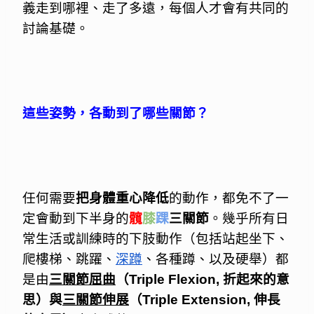
義走到哪裡、走了多遠，每個人才會有共同的
討論基礎。
這些姿勢，各動到了哪些關節？
任何需要
把身體重心降低
的動作，都免不了一
定會動到下半身的
髖
膝
踝
三關節
。幾乎所有日
常生活或訓練時的下肢動作（包括站起坐下、
爬樓梯、跳躍、
深蹲
、各種蹲、以及硬舉）都
是由
三關節屈曲
（Triple Flexion, 折起來的意
思）與
三關節伸展
（Triple Extension, 伸長