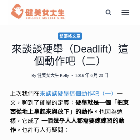
Skip
to
content
部落格文章
來談談硬舉（Deadlift）這
個動作吧（二）
By
健美女大生 Kelly
2016 年 6 月 23 日
上次我們在
來談談硬舉這個動作吧（一）
一
文，聊到了硬舉的定義：
硬舉就是一個「把東
西從地上拿起來與放下」的動作。
也因為這
樣，它成了 一個
幾乎人人都需要練練習的動
作
。也許有人有疑問：