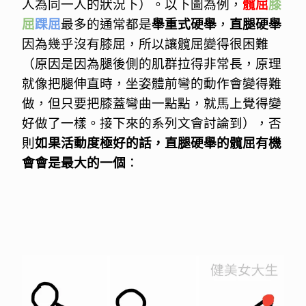
人為同一人的狀況下）。以下圖為例，
髖屈
膝
屈
踝屈
最多的通常都是
舉重式硬舉
，
直腿硬舉
因為幾乎沒有膝屈，所以讓髖屈變得很困難
（原因是因為腿後側的肌群拉得非常長，原理
就像把腿伸直時，坐姿體前彎的動作會變得難
做，但只要把膝蓋彎曲一點點，就馬上覺得變
好做了一樣。接下來的系列文會討論到），否
則
如果活動度極好的話，直腿硬舉的髖屈有機
會會是最大的一個
：