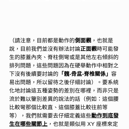
（請注意，目前都是動作的
側面觀
，也就是
說，目前我們並沒有辦法討論
正面觀
時可能發
生的膝蓋內夾、脊柱側彎或是其他左右傾斜的
排列問題，這些問題因為在硬舉動作中相對之
下沒有後續要討論的
「髖-骨盆-脊椎關係」
容
易出問題，所以留待之後仔細討論）。要系統
化地討論這五種姿勢的差別在哪裡，而非只是
流於難以鑒別差異的說法的話（例如：這個腰
比較彎那個比較直、這個膝蓋比較往前等
等），我們就需要去仔細定義這些
動作到底發
生在哪些關節上
，也就是類似用 XY 座標來定