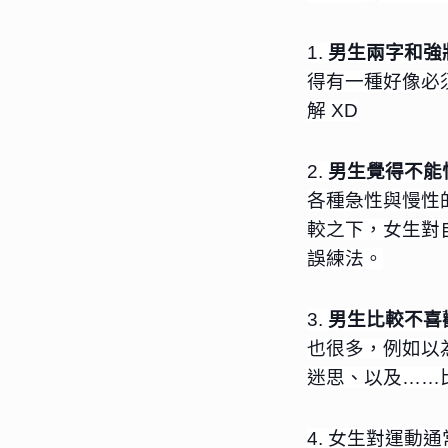
1. 
男生兩字和強
得有一種好像必
解 XD
2. 
男生覺得不能
各種急性與慢性
較之下，女生對
誤練法。
3. 
男生比較不喜
也很多，例如以
迷思、以及……
4. 女生對運