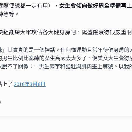
麼隨便練都一定有用），
女生會傾向做好周全準備再上
練等等。
快組亂練大軍攻佔各大健身房吧，陽盛陰衰得很嚴重啊
練」其實真的是一個神話。任何懂運動且常年待健身房的
的男生比例比亂練的女生高太太太多了。健美女大生覺得
象脫不了關係：1. 男生兩字和強壯與肌肉畫上等號。以我
貼上了
2016年3月6日