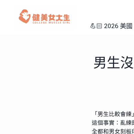
Skip
to
content
💪🏻 2026 
男生沒
「男生比較會練
這個事實：亂練
全都和男女刻板