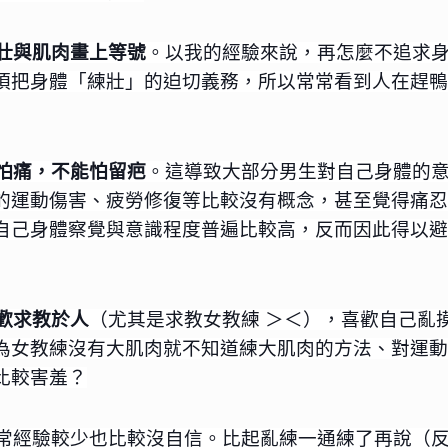
壯與肌肉畫上等號
。以我的經驗來說，再怎麼不追求
須把身體「練壯」的迫切義務，所以常常看到人在趕鴨
怕痛，不能怕留疤
。這導致大部分男生對自己身體的
的運動傷害、疲勞修復等比較沒有概念，甚至覺得痛忍
自己身體察覺與意識程度普遍比較高，反而因此得以避
歡求教於人
（尤其是求教女教練 ＞＜），喜歡自己亂
為女教練沒有大肌肉就不知道練大肌肉的方法、對運動
比較害羞？
動通常經驗較少也比較沒自信。比起亂練一通練了再說（