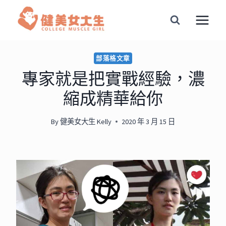
Skip
to
content
部落格文章
專家就是把實戰經驗，濃
縮成精華給你
By
健美女大生 Kelly
2020 年 3 月 15 日