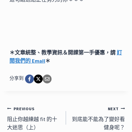
＊文章統整、教學資訊＆開課第一手優惠，請 
訂
閱我們的 Email
＊
分享到
文
PREVIOUS
NEXT
章
阻止你越練越 fit 的十
到底能不能為了變好看
大迷思（上）
健身呢？
導